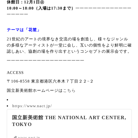
休館日：12月1日㊋
10:00～18:00（入場は17:30まで）
一一一一一一一一一一一一一
一一一一一
テーマは「花筐」
21世紀のアートの境界なき交流の場を創造し、様々なジャンル
の多様なアーティストが一堂に会し、互いの個性をより鮮明に確
認しあい、協創の場を作り出すというコンセプトの展示会です。
一一一一一一一一一一一一一一一一一一
ACCESS
〒106-8558 東京都港区六本木７丁目２２−２
国立新美術館ホームページは
こちら
https://www.nact.jp/
国立新美術館 THE NATIONAL ART CENTER,
TOKYO
www.nact.jp