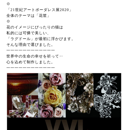
💠
「21世紀アートボーダレス展2020」
全体のテーマは「花筐」
💠
花のイメージにぴったりの猫は
私的には可憐で美しい、
「ラグドール」が最初に浮かびます。
そんな理由で選びました。
一一一一一一一一一一一一
世界中の生命の幸せを祈って‥
心を込めて制作しました。
一一一一一一一一一一一一