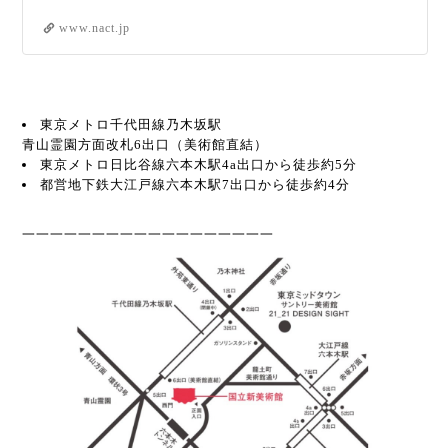
www.nact.jp
東京メトロ千代田線乃木坂駅
青山霊園方面改札6出口（美術館直結）
東京メトロ日比谷線六本木駅4a出口から徒歩約5分
都営地下鉄大江戸線六本木駅7出口から徒歩約4分
一一一一一一一一一一一一一一一一一一