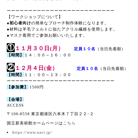
ーーーーーーーーーーーーーーーーーーーーーーーーー
【ワークショップについて】
●
初心者向け
の簡単なブローチ制作体験になります。
●材料は羊毛フェルトに似たアクリル繊維を使用します。
●マスク着用でご参加お願いいたします。
①
１１
月３０
日(月）
定員１０名
（当日先着順）
【時間】
１４：００～１６：００
②
１２
月４
日(金）
定員１０名
（当日先着順）
【時間】
１１：００～１３：００
ーーーーーーーーーーーーーーーーーーーーーーーーー
【参加費】
1500円
【会場】
ACCESS
〒106-8558 東京都港区六本木７丁目２２−２
国立新美術館ホームページは
こちら
https://www.nact.jp/