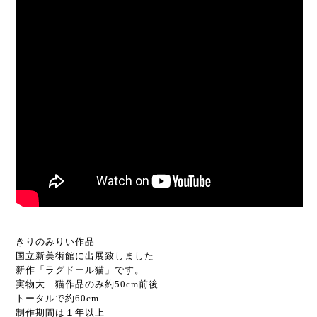
きりのみりい作品
国立新美術館に出展致しました
新作「ラグドール猫」です。
実物大 猫作品のみ約50cm前後
トータルで約60cm
制作期間は１年以上