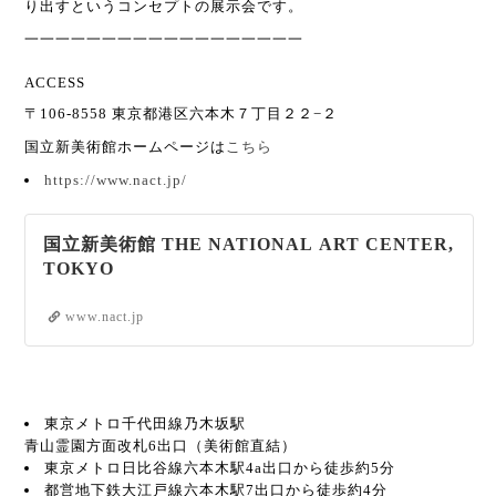
り出すというコンセプトの展示会です。
一一一一一一一一一一一一一一一一一一
ACCESS
〒106-8558 東京都港区六本木７丁目２２−２
国立新美術館ホームページは
こちら
https://www.nact.jp/
国立新美術館 THE NATIONAL ART CENTER,
TOKYO
www.nact.jp
東京メトロ千代田線乃木坂駅
青山霊園方面改札6出口（美術館直結）
東京メトロ日比谷線六本木駅4a出口から徒歩約5分
都営地下鉄大江戸線六本木駅7出口から徒歩約4分