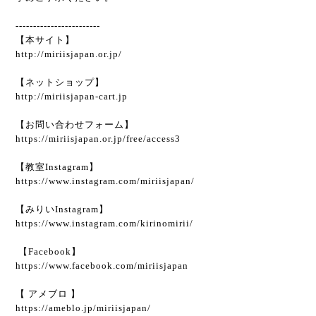
------------------------
【本サイト】
http://miriisjapan.or.jp/
【ネットショップ】
http://miriisjapan-cart.jp
【お問い合わせフォーム】
https://miriisjapan.or.jp/free/access3
【教室Instagram】
https://www.instagram.com/miriisjapan/
【みりいInstagram】
https://www.instagram.com/kirinomirii/
【Facebook】
https://www.facebook.com/miriisjapan
【 アメブロ 】
https://ameblo.jp/miriisjapan/