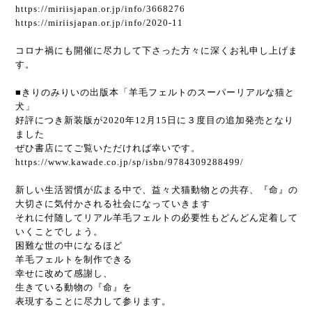
https://miriisjapan.or.jp/info/3668276
https://miriisjapan.or.jp/info/2020-11
コロナ禍にも開催に尽力して下さった方々に深くお礼申し上げま
す。
■きりのみりいの出版本「羊毛フェルトのスーパーリアルな猫と
犬」
好評につき新装版が2020年12月15日に３度目の追加発売となり
ました
ぜひ書店にてご覧いただければ幸いです。
https://www.kawade.co.jp/sp/isbn/9784309288499/
新しい生活習慣が広まる中で、益々犬猫動物との共存、『命』の
大切さに気付かされる社会になっていきます
それに付随してリアル羊毛フェルトの必要性もどんどん定着して
いくことでしょう。
困難な世の中になるほど
羊毛フェルトを制作できる
幸せに改めて感謝し、
生きている動物の『命』を
表現することに尽力して参ります。