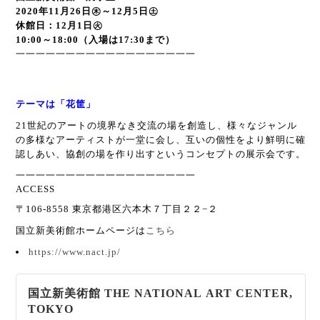
2020年11月26日㊍～12月5日㊏
休館日：12月1日㊋
10:00～18:00（入場は17:30まで）
一一一一一一一一一一一一一一一一一一
テーマは「花筐」
21世紀のアートの境界なき交流の場を創造し、様々なジャンル
の多様なアーティストが一堂に会し、互いの個性をより鮮明に確
認しあい、協創の場を作り出すというコンセプトの展示会です。
一一一一一一一一一一一一一一一一一一
ACCESS
〒106-8558 東京都港区六本木７丁目２２−２
国立新美術館ホームページは
こちら
https://www.nact.jp/
国立新美術館 THE NATIONAL ART CENTER,
TOKYO