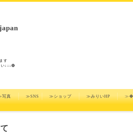
apan
ます
い↓↓↓🔴
≫写真
≫SNS
≫ショップ
≫みりいHP
≫◆
て