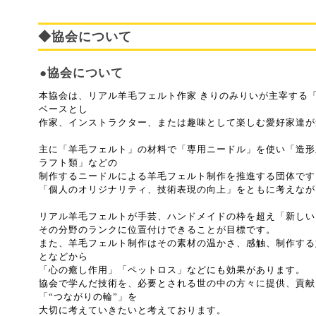
◆協会について
●協会について
本協会は、リアル羊毛フェルト作家 きりのみりいが主宰する
ベースとし
作家、インストラクター、または趣味として楽しむ愛好家達が
主に「羊毛フェルト」の材料で「専用ニードル」を使い「造形
ラフト類」などの
制作するニードルによる羊毛フェルト制作を推進する団体です
「個人のオリジナリティ、技術表現の向上」をともに考えなが
リアル羊毛フェルトが手芸、ハンドメイドの枠を超え「新しい
その分野のランクに位置付けできることが目標です。
また、羊毛フェルト制作はその素材の温かさ、感触、制作する
となどから
「心の癒し作用」「ペットロス」などにも効果があります。
協会で学んだ技術を、必要とされる世の中の方々に提供、貢献
「“つながりの輪”」を
大切に考えていきたいと考えております。