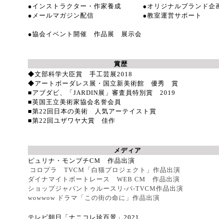
●インストラクター・作家養成
●オリジナルブランド
●メールマガジン配信
●教室運営サポート
●協会イベント開催 作品展 展示会
賞歴
◆文部科学大臣賞 手工芸展2018
◆アートボーダレス展・国立新美術館 優秀 
■アブダビ、「JARDIN展」審査員特別賞 2019
■英国王立美術家協会名誉会員
■第22回日本の美術 人気アーテイスト賞
■第22回ユザワヤ大賞 佳作
メディア
ピュリナ・モンプチCM 作品出演
コロプラ TVCM「白猫プロジェクト」作品出演
ダイナマイトボートレース WEB CM 作品出演
ショップジャパン
トゥルースリ-パ-TVCM作品出演
wowwow ドラマ「この街の命に」作品出演
テレビ朝日「ナニコレ珍百景」2021