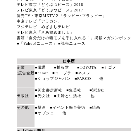
テレビ東京「どうぶつピース」2018
テレビ東京「どうぶつピース」2017
読売TV・東京MXTV２「ラッピー×ブラッピー」
中京テレビ「アラカン」
フジテレビ めざましテレビ
テレビ東京「さあ始めましょ」
書籍「自分だけの猫モノを手に入れる！」掲載マガジンボッ
■「Yahoo!ニュース」 ■読売ニュース
仕事歴
企業
■電通 ■博報堂 ■TOYOTA ■カゴメ
(広告全般
■canon ■コロプラ ■ネスレ
■ショップジャパン ■PARCO 他
■河出書房新社 ■集英社 ■講談社
出版社
■光文社 ■主婦と生活社 他
その他
■壁画 ■イベント舞台美術 ■絵画
■オブジェ 他
オリジナル商品