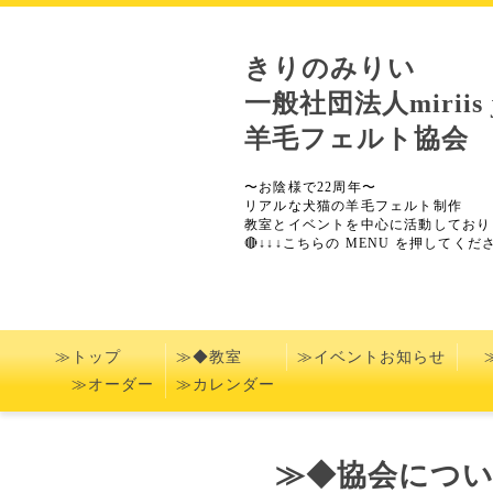
きりのみりい
一般社団法人miriis j
羊毛フェルト協会
〜お陰様で22周年〜
リアルな犬猫の羊毛フェルト制作
教室とイベントを中心に活動しており
🔴↓↓↓こちらの MENU を押してくださ
≫トップ
≫◆教室
≫イベントお知らせ
≫オーダー
≫カレンダー
≫◆協会につい