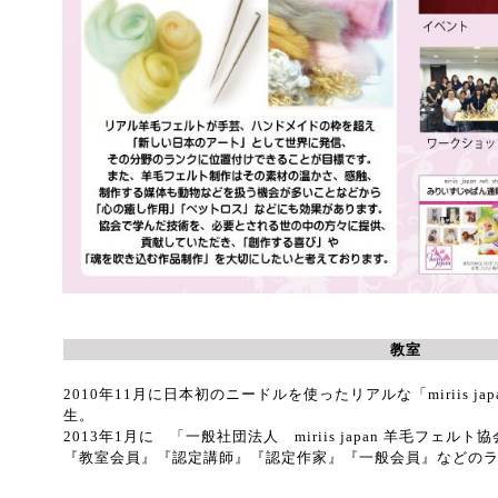
教室
2010年11月に日本初のニードルを使ったリアルな「miriis j
生。
2013年1月に 「一般社団法人 miriis japan 羊毛フェル
『教室会員』『認定講師』
『認定作家』
『一般会員』
など
の