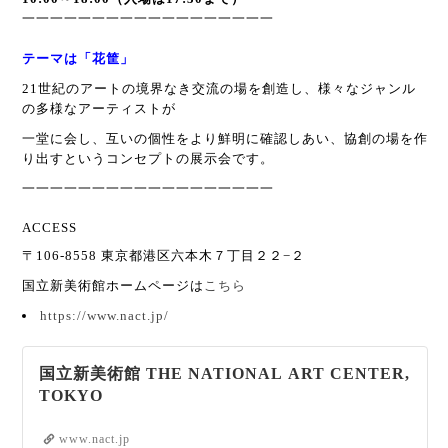
一一一一一一一一一一一一一一一一一一
テーマは「花筐」
21世紀のアートの境界なき交流の場を創造し、様々なジャンル
の多様なアーティストが
一堂に会し、互いの個性をより鮮明に確認しあい、協創の場を作
り出すというコンセプトの展示会です。
一一一一一一一一一一一一一一一一一一
ACCESS
〒106-8558 東京都港区六本木７丁目２２−２
国立新美術館ホームページは
こちら
https://www.nact.jp/
国立新美術館 THE NATIONAL ART CENTER,
TOKYO
www.nact.jp