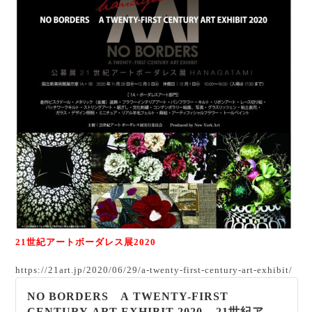
21世紀アートボーダレス展2020
https://21art.jp/2020/06/29/a-twenty-first-century-art-exhibit/
NO BORDERS A TWENTY-FIRST
CENTURY ART EXHIBIT 2020 – 21世紀アー