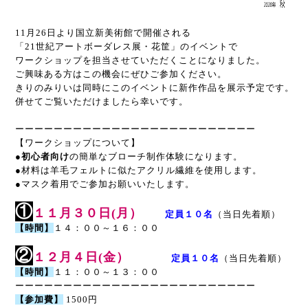
11月26日より国立新美術館で開催される
「21世紀アートボーダレス展・花筐」のイベントで
ワークショップを担当させていただくことになりました。
ご興味ある方はこの機会にぜひご参加ください。
きりのみりいは同時にこのイベントに新作作品を展示予定です。
併せてご覧いただけましたら幸いです。
ーーーーーーーーーーーーーーーーーーーーーーーーー
【ワークショップについて】
●
初心者向け
の簡単なブローチ制作体験になります。
●材料は羊毛フェルトに似たアクリル繊維を使用します。
●マスク着用でご参加お願いいたします。
①
１１
月３０
日(月）
定員１０名
（当日先着順）
【時間】
１４：００～１６：００
②
１２
月４
日(金）
定員１０名
（当日先着順）
【時間】
１１：００～１３：００
ーーーーーーーーーーーーーーーーーーーーーーーーー
【参加費】
1500円