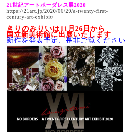
21世紀アートボーダレス展2020
https://21art.jp/2020/06/29/a-twenty-first-
century-art-exhibit/
きりのみりいは11月26日から
国立新美術館に出展いたします
新作を発表予定、
是非ご覧ください