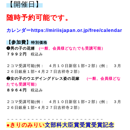
【開催日】
随時予約可能です。
カレンダーhttps://miriisjapan.or.jp/free/calendar
【参加費】
特別価格
❶男の子の花婿
(一般、会員様どなたでも受講可能）
７９９２円
税込み
２コマ受講可能(例： ４月１０日新宿１部+２部）(例； ３月
２６日銀座１部+４月２７日吉祥寺２部）
❷女の子のウエデイングドレス姿の花嫁
(一般、会員様どな
たでも受講可能）
８９６４円
税込み
２コマ受講可能(例： ４月１０日新宿１部+２部）(例； ３月
２６日銀座１部+４月２７日吉祥寺２部）
－－－－－－－－－－－－－－－－－－－－－－－－
●きりのみりい
文部科大臣賞受賞受賞記念