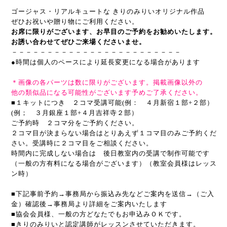
ゴージャス・リアルキュートな きりのみりいオリジナル作品
ぜひお祝いや贈り物にご利用ください。
お席に限りがございます、お早目のご予約をお勧めいたします。
お誘い合わせてぜひご来場くださいませ。
－－－－－－－－－－－－－－－－－－－－－－－－
●時間は個人のペースにより延長変更になる場合があります
＊画像の各パーツは数に限りがございます。
掲載画像以外の
他の類似品になる可能性がございます
予めご了承ください。
■１キットにつき
２コマ受講可能(例： ４月新宿１部+２部）
(例； ３月銀座１部+４月吉祥寺２部）
ご予約時 ２コマ分をご予約ください。
２コマ目が決まらない場合はとりあえず１コマ目のみご予約くだ
さい。受講時に２コマ目をご相談ください。
時間内に完成しない場合は 後日教室内の受講で制作可能です
（一般の方有料になる場合がございます）（教室会員様はレッス
ン時）
■下記事前予約→事務局から振込み先などご案内を送信→（ご入
金）確認後→事務局より詳細をご案内いたします
■協会会員様、一般の方どなたでもお申込みＯＫです。
■きりのみりいと認定講師がレッスンさせていただきます。