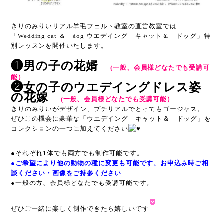
きりのみりいリアル羊毛フェルト教室の直営教室では
「Wedding cat ＆ dog ウエデイング キャット＆ ドッグ」特
別レッスンを開催いたします。
❶男の子の花婿
(一般、会員様どなたでも受講可
能）
❷女の子のウエデイングドレス姿
の花嫁
(一般、会員様どなたでも受講可能）
きりのみりいがデザイン、
プチリアルでとってもゴージャス。
ぜひこの機会に豪華な「
ウエデイング キャット＆ ドッグ」を
コレクションの一つに加えてください
●それぞれ
1体でも
両方でも制作可能です。
●ご希望により他の動物の種に変更も可能です、お申込み時ご相
談ください・画像をご持参ください
●一般の方、会員様どなたでも受講可能です。
ぜひご一緒に楽しく制作できたら嬉しいです