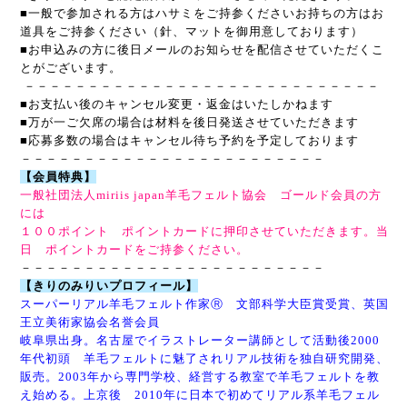
■一般で参加される方はハサミをご持参くださいお持ちの方はお
道具をご持参ください（針、マットを御用意しております）
■お申込みの方に後日メールのお知らせを配信させていただくこ
とがございます。
－－－－－－－－－－－－－－－－－－－－－－－－－－－－
■お支払い後のキャンセル変更・返金はいたしかねます
■万が一ご欠席の場合は材料を後日発送させていただきます
■応募多数の場合はキャンセル待ち予約を予定しております
－－－－－－－－－－－－－－－－－－－－－－－－
【会員特典】
一般社団法人miriis japan羊毛フェルト協会 ゴールド会員の方
には
１００ポイント ポイントカードに押印させていただきます。当
日 ポイントカードをご持参ください。
－－－－－－－－－－－－－－－－－－－－－－－－
【きりのみりいプロフィール】
スーパーリアル羊毛フェルト作家Ⓡ 文部科学大臣賞受賞、英国
王立美術家協会名誉会員
岐阜県出身。名古屋でイラストレーター講師として活動後2000
年代初頭 羊毛フェルトに魅了されリアル技術を独自研究開発、
販売
。
2003年から専門学校、経営する教室で羊毛フェルトを教
え始める。上京後 2010年に日本で初めてリアル系羊毛フェル