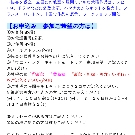
ト協会を設立、全国にお教室を展開リアルな犬猫作品はテレビ
CM、ドラマなどに多数出演。ハマナカからキットを発売中。
フ
ランス、ロンドン、中国で作品を展示、ワークショップ開催
－－－－－－－－－－－－－－－－－－－－－－－－
【お申込み 参加ご希望の方は】
①お名前(必須）
②お電話番号(必須）
③ご住所(必須）
④メールアドレス(必須）
⑤協会会員番号をお持ちの方は記入してください
⑥「
ウエデイング キャット＆ ドッグ
参加希望」と
記入くだ
さい
(必須）
⑦希望の種
「①新郎」
「②新婦
」
「新郎・新婦・両方」
いずれか
をご記入ください(必須）
⑧
ご希望の時間帯を１キットにつき２コマご記入ください。
新郎新婦両方お申込みの方は4コマご記入ください
(例；４月１０日新宿１部+２部）(例； ３月２６日銀座１部+４
月２７日吉祥寺２部）
⑩メッセージがある方はご記入ください
希望の種に変更の方は種をご記入ください
などを ご記入いただき ↓ ↓ こちらからお申込みお願いい