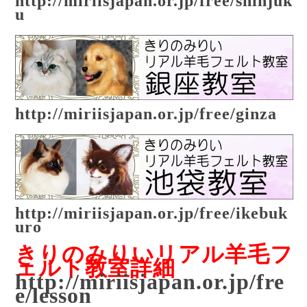
http://miriisjapan.or.jp/free/shinjuk
u
http://miriisjapan.or.jp/free/ginza
http://miriisjapan.or.jp/free/ikebuk
uro
きりのみりいリアル羊毛フ
ェルト教室詳細
http://miriisjapan.or.jp/fre
e/lesson