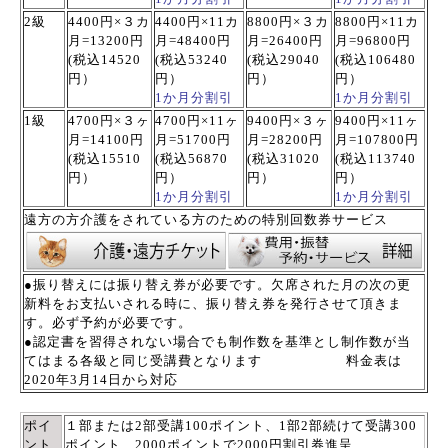
2級
4400円×３カ
4400円×11カ
8800円×３カ
8800円×11カ
月=13200円
月=48400円
月=26400円
月=96800円
(税込
14520
(税込53240
(税込
29040
(税込
106480
円）
円）
円）
円）
1か月分割引
1か月分割引
1級
4700円×３
ヶ
4700円×11
ヶ
9400円×３
ヶ
9400円×11
ヶ
月=14100円
月=51700円
月=28200円
月=107800円
(税込
15510
(税込56870
(税込
31020
(税込
113740
円）
円）
円）
円）
1か月分割引
1か月分割引
遠方の方介護をされている方のための特別回数券サービス
●振り替えには振り替え券が必要です。欠席された月の次の更
新料をお支払いされる時に、振り替え券を発行させて頂きま
す。
必ず予約が必要です。
●認定書を習得されない場合でも制作数を基準とし制作数が当
てはまる各級と同じ受講費となります
料金表は
2020年3月14日から対応
ポイ
１部または2部受講100ポイント、1部2部続けて受講300
ント
ポイント、2000ポイントで2000円割引券進呈