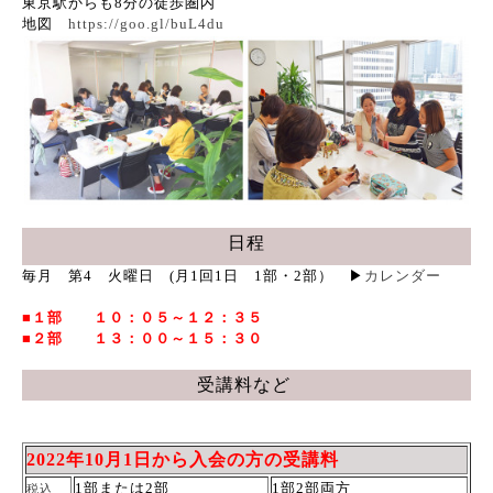
東京駅からも8分の徒歩圏内
地図
https://goo.gl/buL4du
日程
毎月 第4 火曜日 (月1回1日 1部・2部） ▶
カレンダー
■１部 １０：０５～１２：３５
■２部 １３：００～１５：３０
受講料など
2022年10月1日から入会の方の受講料
1部または2部
1部2部両方
税込