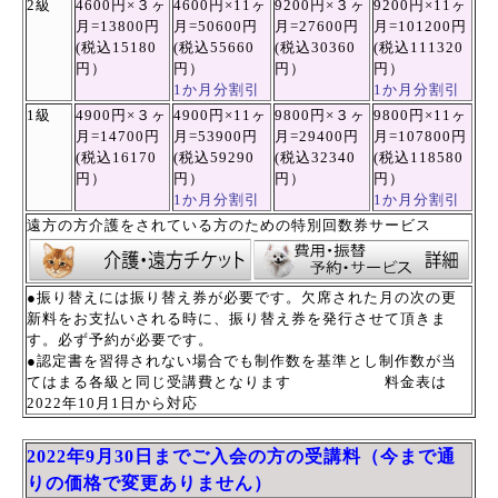
2級
4600円×３
ヶ
4600円×11
ヶ
9200円×３
ヶ
9200円×11
ヶ
月=13800円
月=50600円
月=27600円
月=101200円
(税込
15180
(税込55660
(税込
30360
(税込
111320
円）
円）
円）
円）
1か月分割引
1か月分割引
1級
4900円×３
ヶ
4900円×11
ヶ
9800円×３
ヶ
9800円×11
ヶ
月=14700円
月=53900円
月=29400円
月=107800円
(税込
16170
(税込59290
(税込
32340
(税込
118580
円）
円）
円）
円）
1か月分割引
1か月分割引
遠方の方介護をされている方のための特別回数券サービス
●振り替えには振り替え券が必要です。欠席された月の次の更
新料をお支払いされる時に、振り替え券を発行させて頂きま
す。
必ず予約が必要です。
●認定書を習得されない場合でも制作数を基準とし制作数が当
てはまる各級と同じ受講費となります
料金表は
2022年10月1日から対応
2022年9月30日までご入会の方の受講料（今まで通
りの価格で変更ありません）