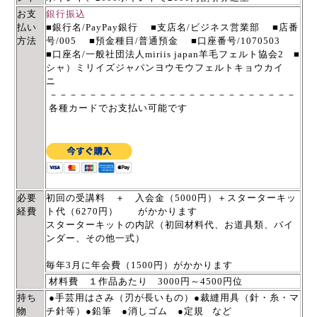
お支
銀行振込
払い
■銀行名/PayPay銀行 ■支店名/ビジネス営業部
■店番
方法
号/005 ■預金種目/普通預金 ■口座番号/1070503
■口座名/一般社団法人miriis japan羊毛フェルト協会2 ■
シャ）ミリイズジャパンヨウモウフェルトキョウカイ
ニ
－－－－－－－－－－－－－－－－－－－－－－－－－
各種カードでお支払い可能です
必要
初回の受講料 ＋ 入会金（5000円）＋スターターキッ
経費
ト代（6270円） がかかります
スターターキットの内訳（初回材料代、お道具類、バイ
ンダー、その他一式）
毎年3月に年会費
（1500円）
がかかります
材料費 １作品あたり 3000円～4500円位
持ち
●手芸用はさみ（刃が長いもの）●裁縫用具（針・糸・マ
物
チ針等）●鉛筆 ●消しゴム
●定規 など