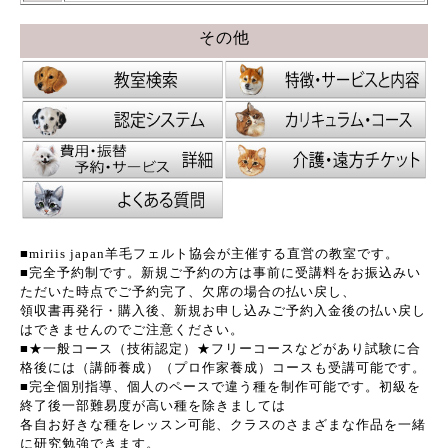
その他
■miriis japan羊毛フェルト協会が主催する直営の教室です。
■完全予約制です。新規ご予約の方は事前に受講料をお振込みい
ただいた時点でご予約完了、欠席の場合の払い戻し、
領収書再発行・購入後、新規お申し込みご予約入金後の払い戻し
はできませんのでご注意ください。
■★一般コース（技術認定）★フリーコースなどがあり試験に合
格後には（講師養成）（プロ作家養成）コースも受講可能です。
■完全個別指導、個人のペースで違う種を制作可能です。初級を
終了後一部難易度が高い種を除きましては
各自お好きな種をレッスン可能、クラスのさまざまな作品を一緒
に研究勉強できます。