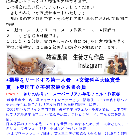
に基礎からじっくりと技術を習得できます。
この機会に思い切ってチャレンジしてください
・きりのみりいが直接サポートいたします
・初心者の方大歓迎です・それぞれの進行具合に合わせて個別ご
指導
★一般コース ★フリーコース ★作家コース ★講師コー
ス などを選択可能です。
１部２部と２部制。実力をしっかり身につけたい方 技術を早く
習得ご希望な方は１部２部両方の講座をお勧めいたします。
●
業界をリードする第一人者
●文部科学大臣賞受
賞
●英国王立美術家協会名誉会員
Profile
きりのみりい スーパーリアル羊毛フェルト作家Ⓡ
岐阜県出身。名古屋でイラストレーターとして活動後、
2000
年代初頭
ハマ
ナカの羊毛に魅了されリアル技術を独自研究開発、販売。
2003
年からデザイン専門学校、教室で羊毛フェルトを教え始め
日本で初
めてリアル系羊毛フェルト協会を設立。
テレビＣＭ，ドラマなどに多数出
演。
日本発祥のリアル羊毛フェルトを世界に伝達するため、
第一人者として、イ
ギリス、
フランス、UAE、中国などで作品を発表、
およびワークショップ開催。
英国王立美術家協会名誉会員。
2018
年文部科